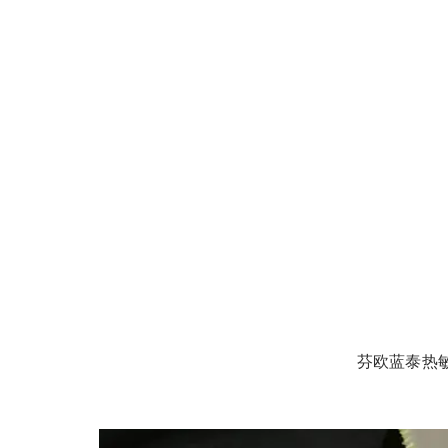
芬欧蓝泰热